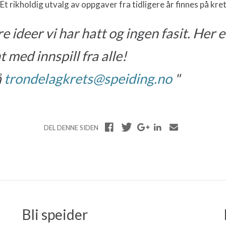
Et rikholdig utvalg av oppgaver fra tidligere år finnes på kr
e ideer vi har hatt og ingen fasit. Her e
med innspill fra alle!
å
trondelagkrets@speiding.no
DEL DENNE SIDEN
Bli speider