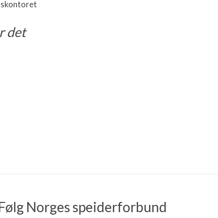
etskontoret
r det
Følg Norges speiderforbund