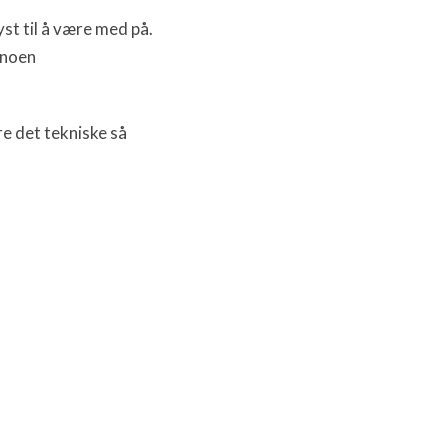
yst til å være med på.
d noen
re det tekniske så