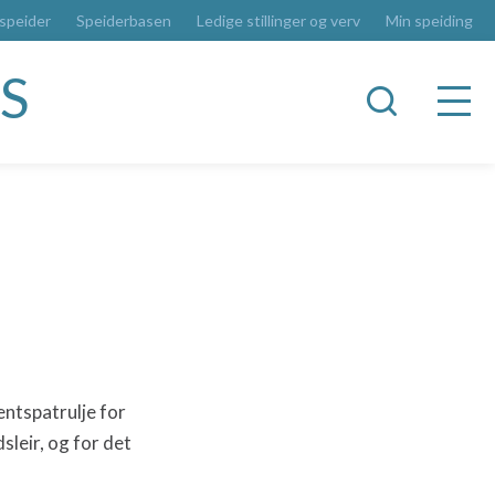
 speider
Speiderbasen
Ledige stillinger og verv
Min speiding
S
ntspatrulje for
leir, og for det