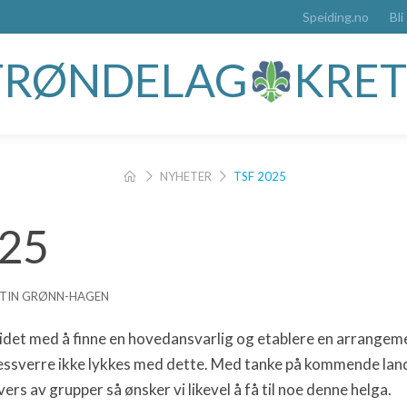
Speiding.no
Bli
TRØNDELAG
KRET
NYHETER
TSF 2025
025
ISTIN GRØNN-HAGEN
idet med å finne en hovedansvarlig og etablere en arrangeme
essverre ikke lykkes med dette. Med tanke på kommende lands
vers av grupper så ønsker vi likevel å få til noe denne helga.