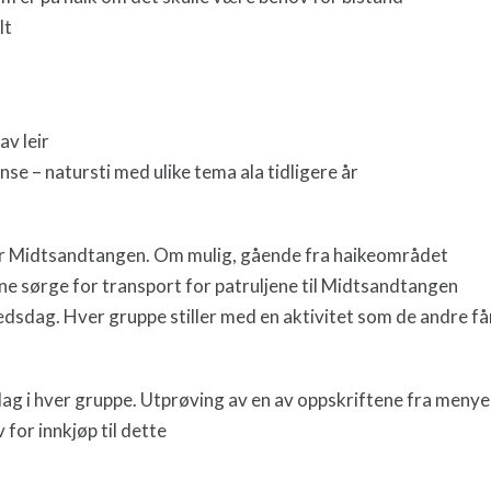
lt
v leir
e – natursti med ulike tema ala tidligere år
 Midtsandtangen. Om mulig, gående fra haikeområdet
e sørge for transport for patruljene til Midtsandtangen
sdag. Hver gruppe stiller med en aktivitet som de andre få
g i hver gruppe. Utprøving av en av oppskriftene fra menyen 
for innkjøp til dette