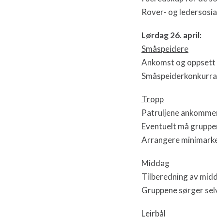
Rover- og ledersosia
Lørdag 26. april:
Småspeidere
Ankomst og oppsett a
Småspeiderkonkurrans
Tropp
Patruljene ankommer
Eventuelt må gruppen
Arrangere minimarked
Middag
Tilberedning av midda
Gruppene sørger selv 
Leirbål