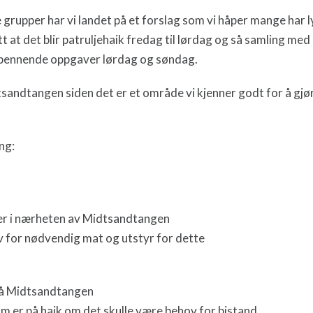
re grupper har vi landet på et forslag som vi håper mange har l
tt at det blir patruljehaik fredag til lørdag og så samling me
pennende oppgaver lørdag og søndag.
tsandtangen siden det er et område vi kjenner godt for å gjø
ng:
r i nærheten av Midtsandtangen
 for nødvendig mat og utstyr for dette
på Midtsandtangen
om er på haik om det skulle være behov for bistand