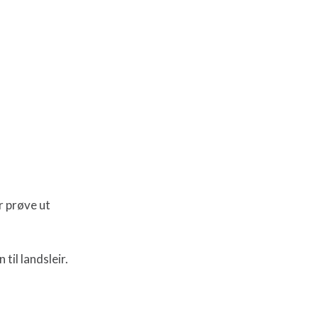
r prøve ut
til landsleir.