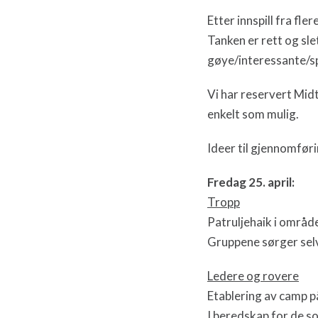
Etter innspill fra fle
Tanken er rett og sle
gøye/interessante/s
Vi har reservert Mid
enkelt som mulig.
Ideer til gjennomføri
Fredag 25. april:
Tropp
Patruljehaik i
område
Gruppene sørger selv
Ledere og rovere
Etablering av camp 
I beredskap for de s